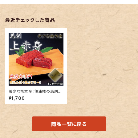
最近チェックした商品
希少な熊本産！無凍結の馬刺チ
ルド【上赤身】約100g真空パッ
¥1,700
ク 当店だからこそのチルド発
送！
商品一覧に戻る