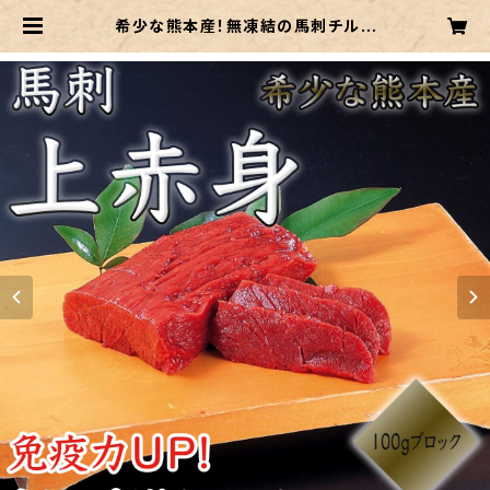
希少な熊本産！無凍結の馬刺チルド
【上赤身】約100g真空パック 当店だ
からこそのチルド発送！ | 木本商店