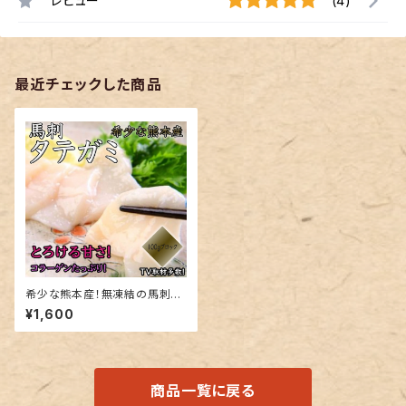
レビュー
(4)
最近チェックした商品
希少な熊本産！無凍結の馬刺チ
ルド【タテガミ】約100g真空パッ
¥1,600
ク 当店だからこそのチルド発
送！
商品一覧に戻る