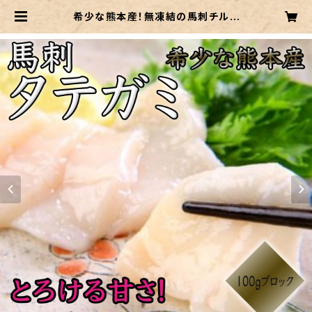
希少な熊本産！無凍結の馬刺チルド
【タテガミ】約100g真空パック 当店
だからこそのチルド発送！ | 木本商店