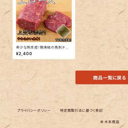
希少な熊本産！無凍結の馬刺チル
ド【上ロース】約100g真空パック
¥2,400
当店だからこそのチルド発送！
商品一覧に戻る
プライバシーポリシー
特定商取引法に基づく表記
© 木本商店