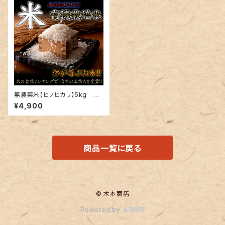
無農薬米【ヒノヒカリ】5kg 精
米したて
¥4,900
商品一覧に戻る
© 木本商店
Powered by