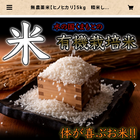
無農薬米【ヒノヒカリ】5kg 精米した
て | 木本商店