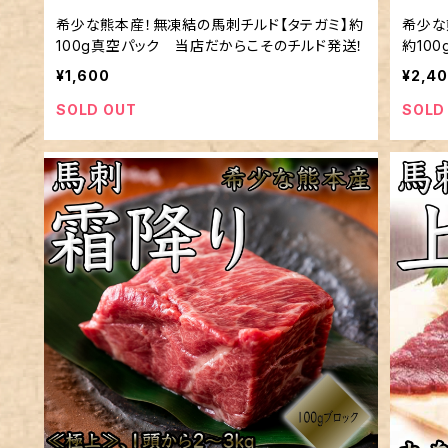
希少な熊本産！無凍結の馬刺チルド【タテガミ】約
希少な
100g真空パック 当店だからこそのチルド発送！
約10
送！
¥1,600
¥2,4
SOLD OUT
SOLD