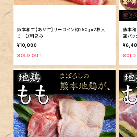
熊本和牛【あか牛】サーロイン約250g×2枚入
熊本和
り 送料込み
空パ
¥10,800
¥6,4
SOLD OUT
SOLD