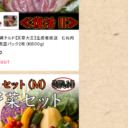
鶏チルド【天草大王】生産者直送 むね肉
真空パック2枚（約500g）
0
 OUT