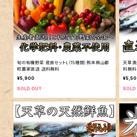
旬の有機野菜 産直セットL（15種類）熊本県山都
天草漁
町農家直送 送料無料
料無料
¥5,900
¥5,5
SOLD OUT
SOLD