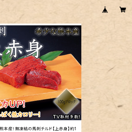
熊本産！無凍結の馬刺チルド【上赤身】約1