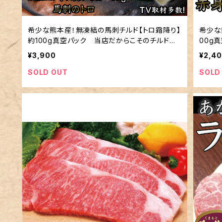
希少な熊本産！無凍結の馬刺チルド【トロ霜降り】
希少な
約100g真空パック 当店だからこそのチルド発
00g
送！
¥3,900
¥2,4
SOLD OUT
SOLD