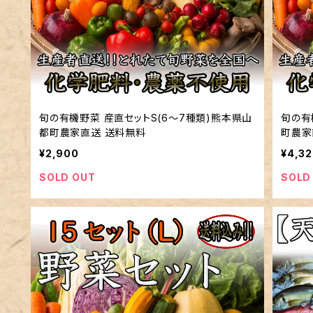
旬の有機野菜 産直セットS(6～7種類)熊本県山
旬の有
都町農家直送 送料無料
町農家
¥2,900
¥4,3
SOLD OUT
SOLD