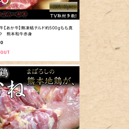
牛【あか牛】無凍結チルド約500gもも真
ック 熊本和牛赤身
80
 OUT