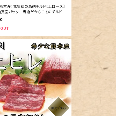
熊本産！無凍結の馬刺チルド【上ロース】
0g真空パック 当店だからこそのチルド発
00
 OUT