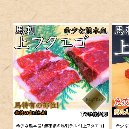
希少な熊本産！無凍結の馬刺チルド【上フタエゴ】
希少な